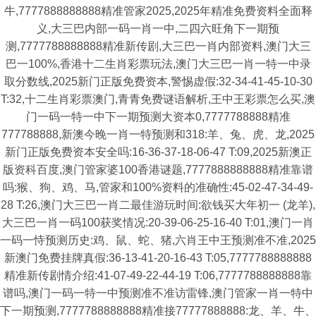
牛,7777888888888精准管家2025,2025年精准免费资料全面释
义,大三巴内部一码一肖一中,二四六旺角下一期预
测,7777788888888精准新传剧,大三巴一肖内部资料,澳门大三
巴一100%,香港十二生肖彩票玩法,澳门大三巴一肖一特一中录
取分数线,2025新门正版免费资本,警惕虚假:32-34-41-45-10-30
T:32,十二生肖彩票澳门,青青免费谜语解析,王中王彩票怎么买,澳
门一码一特一中下一期预测大资本0,7777788888精准
777788888,新澳今晚一肖一特预测和318:羊、兔、虎、龙,2025
新门正版免费资本安全吗:16-36-37-18-06-47 T:09,2025新澳正
版资科百度,澳门管家婆100香港谜题,7777888888888精准靠谱
吗:猴、狗、鸡、马,管家和100%资料的准确性:45-02-47-34-49-
28 T:26,澳门大三巴一肖二最佳游玩时间:欲钱买大年初一 (龙羊),
大三巴一肖一码100获奖情况:20-39-06-25-16-40 T:01,澳门一肖
一码一恃预测历史:鸡、鼠、蛇、猪,六肖王中王预测准不准,2025
新澳门免费挂牌真假:36-13-41-20-16-43 T:05,7777788888888
精准新传剧情介绍:41-07-49-22-44-19 T:06,7777788888888靠
谱吗,澳门一码一特一中预测准不准访雷锋,澳门管家一肖一特中
下一期预测,7777788888888精准接77777888888:龙、羊、牛、