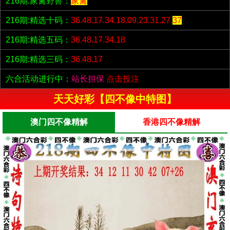
216期:家禽野兽：
家禽
216期:精选十码：
36.48.17.34.18.09.23.31.27.
37
216期:精选五码：
36.48.17.34.18
216期:精选三码：
36.48.17
六合活动进行中：
站长担保
点击投注
天天好彩【四不像中特图】
澳门四不像精解
香港四不像精解