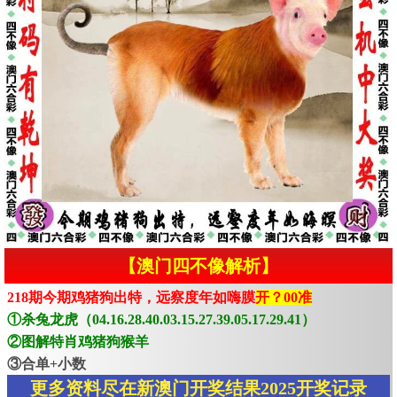
【澳门四不像解析】
218期今期鸡猪狗出特，远察度年如嗨膜
开？00准
①杀兔龙虎（04.16.28.40.03.15.27.39.05.17.29.41）
②图解特肖鸡猪狗猴羊
③合单+小数
更多资料尽在新澳门开奖结果2025开奖记录