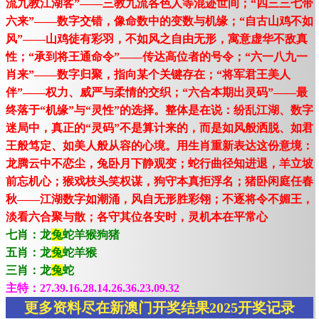
流九教江湖客”——三教九流各色人等混迹世间；“四三三七带
六来”——数字交错，像命数中的变数与机缘；“自古山鸡不如
风”——山鸡徒有彩羽，不如风之自由无形，寓意虚华不敌真
性；“承到将王通命令”——传达高位者的号令；“六一八九一
肖来”——数字归聚，指向某个关键存在；“将军君王美人
伴”——权力、威严与柔情的交织；“六合本期出灵码”——最
终落于“机缘”与“灵性”的选择。整体是在说：纷乱江湖、数字
迷局中，真正的“灵码”不是算计来的，而是如风般洒脱、如君
王般笃定、如美人般从容的心境。用生肖重新表达这份意境：
龙腾云中不恋尘，兔卧月下静观变；蛇行曲径知进退，羊立坡
前忘机心；猴戏枝头笑权谋，狗守本真拒浮名；猪卧闲庭任春
秋——江湖数字如潮涌，风自无形胜彩翎；不逐将令不媚王，
淡看六合聚与散；各守其位各安时，灵机本在平常心
七肖：龙
兔
蛇羊猴狗猪
五肖：龙
兔
蛇羊猴
三肖：龙
兔
蛇
主特：27.39.16.28.14.26.36.23.09.32
更多资料尽在新澳门开奖结果2025开奖记录