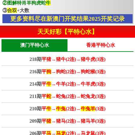
②图解特肖羊狗虎蛇
牛
③
合双
+大数
更多资料尽在新澳门开奖结果2025开奖记录
天天好彩【平特心水】
澳门平特心水
香港平特心水
218期
平猪→猪牛(2连)→猪牛虎(3连)
216期
平
狗
→狗蛇(2连)→狗蛇猴(3连)
214期
平
牛
→牛羊(2连)→牛羊虎(3连)
211期
平
蛇
→蛇兔(2连)→蛇兔龙(3连)
210期
平
牛
→
牛兔
(2连)→
牛兔羊
(3连)
209期
平
猪
→猪马(2连)→猪马羊(3连)
206期
平
马
→
马龙
(2连)→马龙鼠(3连)