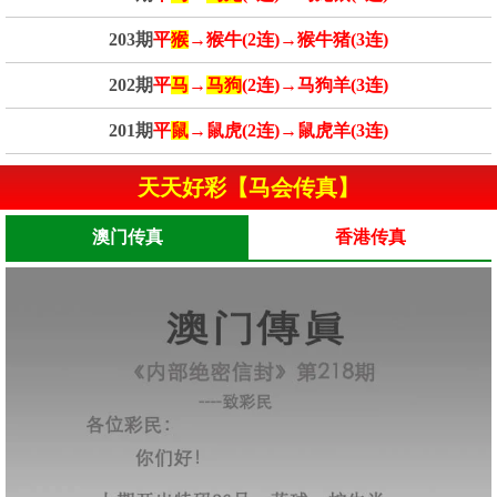
203期
平
猴
→猴牛(2连)→猴牛猪(3连)
202期
平
马
→
马狗
(2连)→马狗羊(3连)
201期
平
鼠
→鼠虎(2连)→鼠虎羊(3连)
天天好彩【马会传真】
澳门传真
香港传真