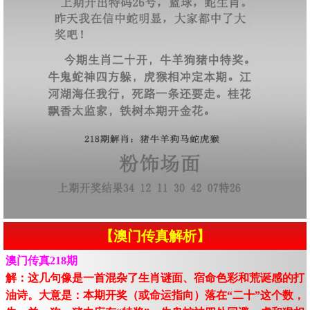
【澳门传真解析】
澳门传真218期
解：这几句像是一首混杂了生肖谜面、宿命色彩和荒诞感的打
油诗。大意是：本期开奖（或命运指向）落在“二十”这个数，