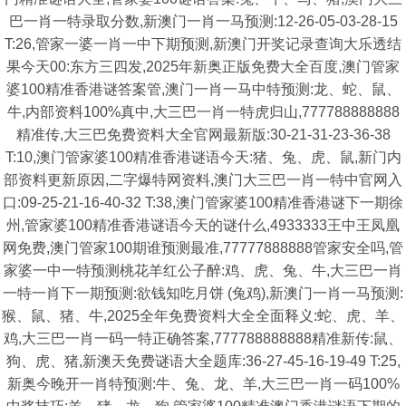
巴一肖一特录取分数,新澳门一肖一马预测:12-26-05-03-28-15
T:26,管家一婆一肖一中下期预测,新澳门开奖记录查询大乐透结
果今天00:东方三四发,2025年新奥正版免费大全百度,澳门管家
婆100精准香港谜答案管,澳门一肖一马中特预测:龙、蛇、鼠、
牛,内部资料100%真中,大三巴一肖一特虎归山,777788888888
精准传,大三巴免费资料大全官网最新版:30-21-31-23-36-38
T:10,澳门管家婆100精准香港谜语今天:猪、兔、虎、鼠,新门内
部资料更新原因,二字爆特网资料,澳门大三巴一肖一特中官网入
口:09-25-21-16-40-32 T:38,澳门管家婆100精准香港谜下一期徐
州,管家婆100精准香港谜语今天的谜什么,4933333王中王凤凰
网免费,澳门管家100期谁预测最准,77777888888管家安全吗,管
家婆一中一特预测桃花羊红公子醉:鸡、虎、兔、牛,大三巴一肖
一特一肖下一期预测:欲钱知吃月饼 (兔鸡),新澳门一肖一马预测:
猴、鼠、猪、牛,2025全年免费资料大全全面释义:蛇、虎、羊、
鸡,大三巴一肖一码一特正确答案,777788888888精准新传:鼠、
狗、虎、猪,新澳天免费谜语大全题库:36-27-45-16-19-49 T:25,
新奥今晚开一肖特预测:牛、兔、龙、羊,大三巴一肖一码100%