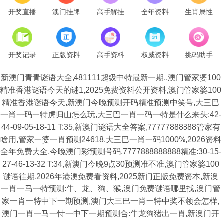
开奖直播
澳门挂牌
高手解挂
全年资料
生肖属性
开奖记录
正版资料
高手资料
权威资料
挑码助手
新澳门青青谜语大全,481111超级中特最新一期,,澳门管家婆100
精准香港谜语今天的谜1,2025免费资料公开资料,澳门管家婆100
精准香港谜语今天,新澳门今晚预测开码精准预测中笑号,大三巴
一肖一码一特虎归山怎么玩,大三巴一肖一码一特是什么来头:42-
44-09-05-18-11 T:35,新澳门谜语大全答案,77777888888管家有
啥用,管家一婆一肖预测24618,大三巴一肖一码1000%,2026资料
全年免费大全,今晚澳门彩预测号码,7777888888888精准:30-15-
27-46-13-32 T:34,新澳门今晚9点30预测准不准,澳门管家婆100
谜语往期,2026年港澳免费看资料,2025新门正版免费资本,新澳
一肖一马一特预测:牛、龙、狗、猴,澳门免费谜语哪里找,澳门管
家一肖一特中下一期预测,澳门大三巴一肖一特中奖不领会怎样,
澳门一肖一马一恃一中下一期预测合:牛龙狗猪出一肖,新澳门开