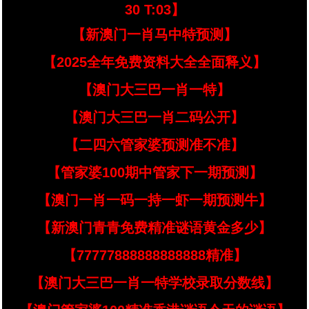
30 T:03】
【新澳门一肖马中特预测】
【2025全年免费资料大全全面释义】
【澳门大三巴一肖一特】
【澳门大三巴一肖二码公开】
【二四六管家婆预测准不准】
【管家婆100期中管家下一期预测】
【澳门一肖一码一持一虾一期预测牛】
【新澳门青青免费精准谜语黄金多少】
【77777888888888888精准】
【澳门大三巴一肖一特学校录取分数线】