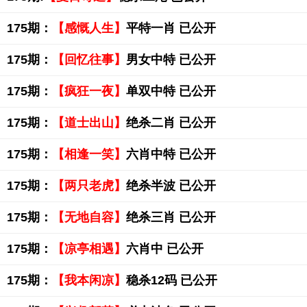
175期：
【感慨人生】
平特一肖 已公开
175期：
【回忆往事】
男女中特 已公开
175期：
【疯狂一夜】
单双中特 已公开
175期：
【道士出山】
绝杀二肖 已公开
175期：
【相逢一笑】
六肖中特 已公开
175期：
【两只老虎】
绝杀半波 已公开
175期：
【无地自容】
绝杀三肖 已公开
175期：
【凉亭相遇】
六肖中 已公开
175期：
【我本闲凉】
稳杀12码 已公开